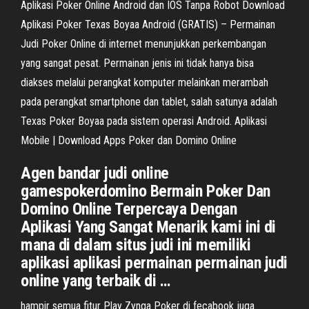
Aplikasi Poker Online Android dan IOS Tanpa Robot Download
Aplikasi Poker Texas Boyaa Android (GRATIS) – Permainan
Judi Poker Online di internet menunjukkan perkembangan
yang sangat pesat. Permainan jenis ini tidak hanya bisa
diakses melalui perangkat komputer melainkan merambah
pada perangkat smartphone dan tablet, salah satunya adalah
Texas Poker Boyaa pada sistem operasi Android. Aplikasi
Mobile | Download Apps Poker dan Domino Online
Agen bandar judi online
gamespokerdomino Bermain Poker Dan
Domino Online Terpercaya Dengan
Aplikasi Yang Sangat Menarik kami ini di
mana di dalam situs judi ini memiliki
aplikasi aplikasi permainan permainan judi
online yang terbaik di …
hampir semua fitur Play Zynga Poker di fecabook juga