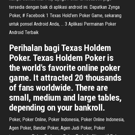
tersedia dengan baik di aplikasi android ini. Dapatkan Zynga
Poker, # Facebook 1 Texas Hold'em Poker Game, sekarang
untuk ponsel Android Anda, ... 3 Aplikasi Permainan Poker
Android Terbaik
Perihalan bagi Texas Holdem
Poker. Texas Holdem Poker is
the world's favorite online poker
game. It attracted 20 thousands
of fans worldwide. There are
small, medium and large tables,
depending on your bankroll.
Poker, Poker Online, Poker Indonesia, Poker Online Indonesia,
Agen Poker, Bandar Poker, Agen Judi Poker, Poker