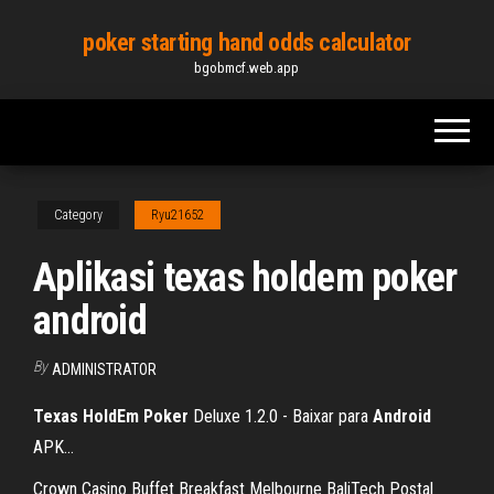
Skip
poker starting hand odds calculator
to
bgobmcf.web.app
the
content
Category
Ryu21652
Aplikasi texas holdem poker
android
By
ADMINISTRATOR
Texas
HoldEm
Poker
Deluxe 1.2.0 - Baixar para
Android
APK…
Crown Casino Buffet Breakfast Melbourne BaliTech Postal